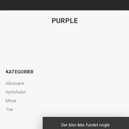
PURPLE
You are here:
KATEGORIER
Håndværk
Hyttefadet
Metal
Træ
Der blev ikke fundet nogle