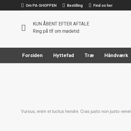
Om PA-SHOPPEN
Bestilling
Find os her
Forsiden
Hytte
KUN ÅBENT EFTER AFTALE
Ring på tlf om mødetid
Forsiden
Hyttefad
Træ
Håndværk
Vursus, enim et luctus hendre. Cras justo non justo venen