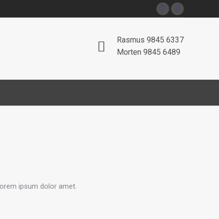
m os
Find os her
Facebook
Instagram
page
page
Rasmus 9845 6337
opens
opens
Morten 9845 6489
in
in
new
new
window
window
a lorem ipsum dolor amet.