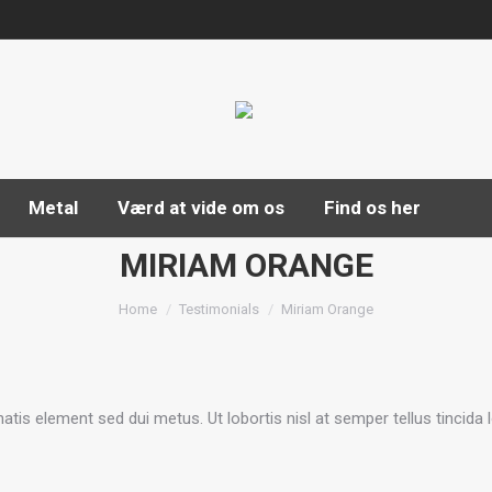
fad
Træ
Håndværk
Metal
Værd at vide o
Metal
Værd at vide om os
Find os her
MIRIAM ORANGE
You are here:
Home
Testimonials
Miriam Orange
atis element sed dui metus. Ut lobortis nisl at semper tellus tincid