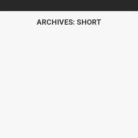
ARCHIVES:
SHORT
You are here:
Mauris id vestibulum massa elis nisl, tincidunt eget
volutpat quis, quat lectus augue vehicula odio porta sit
amet est. Pellen tesque solli citudin velit vel molestie.
Thanx!
George Green
web designer
Lorem asuis et aliquet mi. Morbi ac felis quis enim